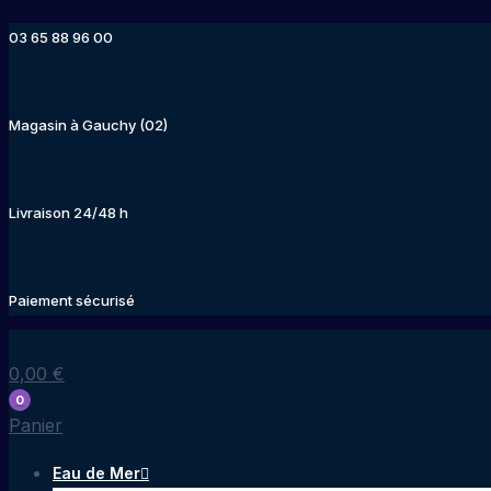
Aller
03 65 88 96 00
au
contenu
Magasin à Gauchy (02)
Livraison 24/48 h
Paiement sécurisé
0,00
€
0
Panier
Eau de Mer