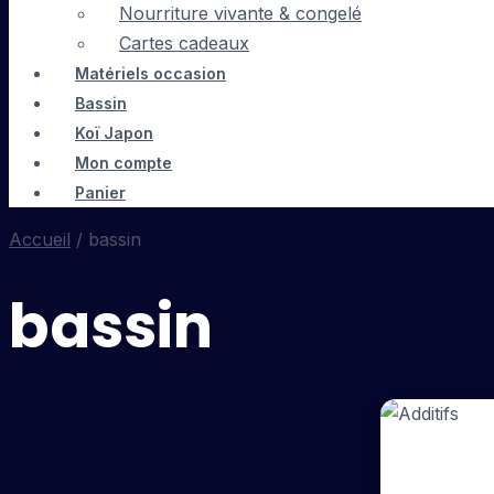
Nourriture vivante & congelé
Cartes cadeaux
Matériels occasion
Bassin
Koï Japon
Mon compte
Panier
Accueil
/ bassin
bassin