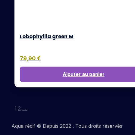
Lobophyllia green M
79,90
€
Ajouter au panier
1
2
→
Aqua récif © Depuis 2022 . Tous droits réservés