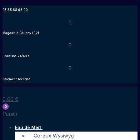
Aller
03 65 88 96 00
au
contenu
Magasin à Gauchy (02)
Livraison 24/48 h
Paiement sécurisé
0,00
€
0
Panier
Eau de Mer
Coraux Wysiwyg