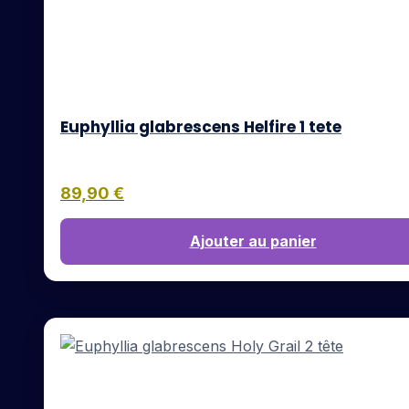
Euphyllia glabrescens Helfire 1 tete
89,90
€
Ajouter au panier