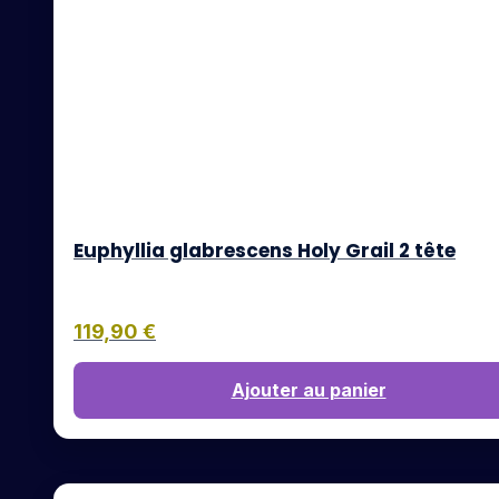
Euphyllia glabrescens Holy Grail 2 tête
119,90
€
Ajouter au panier