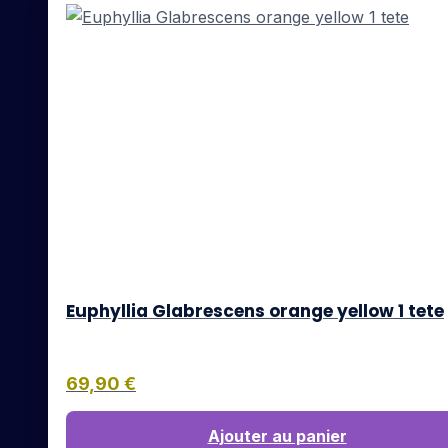
Euphyllia Glabrescens orange yellow 1 tete
69,90
€
Ajouter au panier