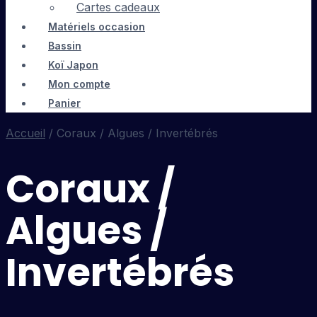
Cartes cadeaux
Matériels occasion
Bassin
Koï Japon
Mon compte
Panier
Accueil
/ Coraux / Algues / Invertébrés
Coraux /
Algues /
Invertébrés