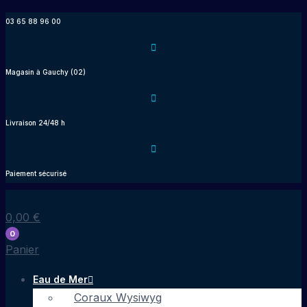
Aller
03 65 88 96 00
au
contenu
Magasin à Gauchy (02)
Livraison 24/48 h
Paiement sécurisé
0,00
€
0
Panier
Eau de Mer
Coraux Wysiwyg