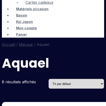
Cartes cadeaux
Matériels occasion
Bassin
Koï Japon
Mon compte
Panier
Accueil
/
Marque
/ Aquael
Aquael
8 résultats affichés