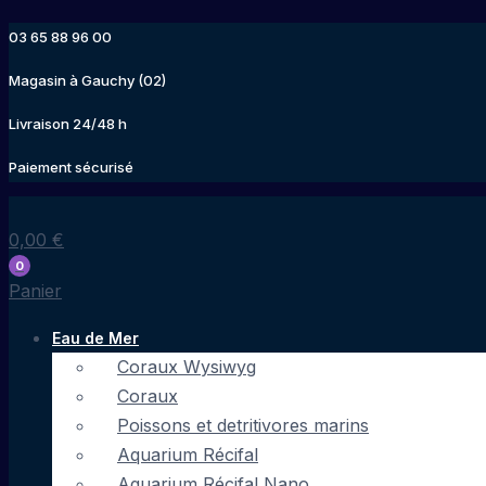
Aller
03 65 88 96 00
au
contenu
Magasin à Gauchy (02)
Livraison 24/48 h
Paiement sécurisé
0,00
€
0
Panier
Eau de Mer
Coraux Wysiwyg
Coraux
Poissons et detritivores marins
Aquarium Récifal
Aquarium Récifal Nano