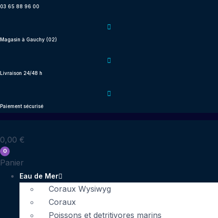
Aller
03 65 88 96 00
au
contenu
Magasin à Gauchy (02)
Livraison 24/48 h
Paiement sécurisé
0,00
€
0
Panier
Eau de Mer
Coraux Wysiwyg
Coraux
Poissons et detritivores marins