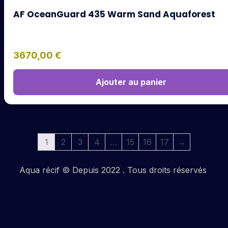
AF OceanGuard 435 Warm Sand Aquaforest
3670,00
€
Ajouter au panier
1
2
3
4
…
15
16
17
→
Aqua récif © Depuis 2022 . Tous droits réservés