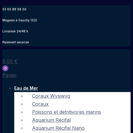
Aller
03 65 88 96 00
au
Magasin à Gauchy (02)
contenu
Livraison 24/48 h
Paiement sécurisé
0,00
€
0
Panier
Eau de Mer
Coraux Wysiwyg
Coraux
Poissons et detritivores marins
Aquarium Récifal
Aquarium Récifal Nano