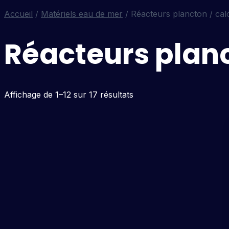
Accueil
/
Matériels eau de mer
/ Réacteurs plancton / cal
Réacteurs planc
Affichage de 1–12 sur 17 résultats