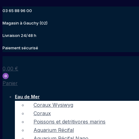
Aller
03 65 88 96 00
au
contenu
Magasin à Gauchy (02)
Livraison 24/48 h
Paiement sécurisé
0,00
€
0
Panier
Eau de Mer
Coraux Wysiwyg
Coraux
Poissons et detritivores marins
Aquarium Récifal
Aquarium Récifal Nano