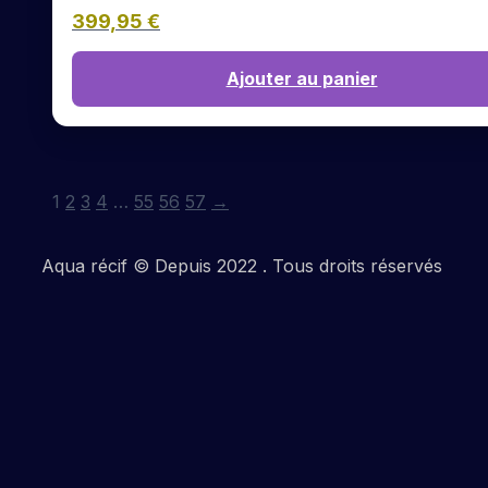
399,95
€
Ajouter au panier
1
2
3
4
…
55
56
57
→
Aqua récif © Depuis 2022 . Tous droits réservés