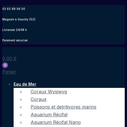
Aller
03 65 88 96 00
au
Magasin à Gauchy (02)
contenu
Livraison 24/48 h
Paiement sécurisé
0,00
€
0
Panier
Eau de Mer
Coraux Wysiwyg
Coraux
Poissons et detritivores marins
Aquarium Récifal
Aquarium Récifal Nano