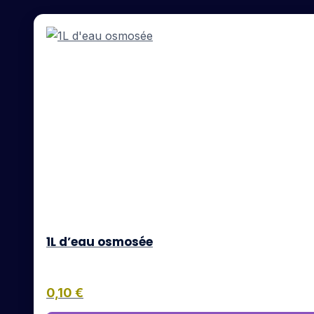
1L d’eau osmosée
0,10
€