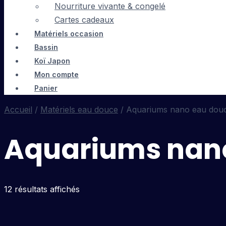
Nourriture vivante & congelé
Cartes cadeaux
Matériels occasion
Bassin
Koï Japon
Mon compte
Panier
Accueil
/
Matériels eau douce
/ Aquariums nano eau dou
Aquariums nan
12 résultats affichés