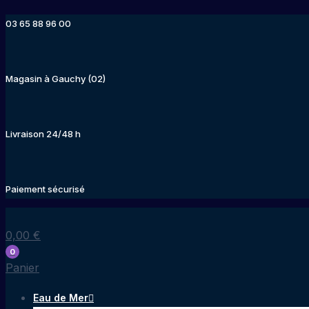
Aller
03 65 88 96 00
au
contenu
Magasin à Gauchy (02)
Livraison 24/48 h
Paiement sécurisé
0,00
€
0
Panier
Eau de Mer