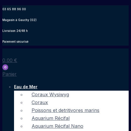
Aller
03 65 88 96 00
au
Magasin à Gauchy (02)
contenu
Livraison 24/48 h
Paiement sécurisé
0,00
€
0
Panier
Eau de Mer
Coraux Wysiwyg
Coraux
Poissons et detritivores marins
Aquarium Récifal
Aquarium Récifal Nano