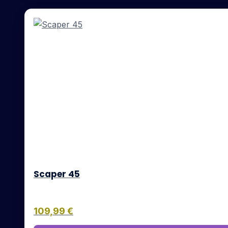
Scaper 45
109,99
€