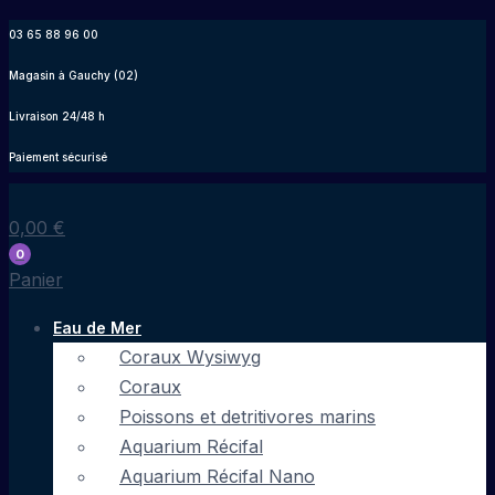
Aller
03 65 88 96 00
au
Magasin à Gauchy (02)
contenu
Livraison 24/48 h
Paiement sécurisé
0,00
€
0
Panier
Eau de Mer
Coraux Wysiwyg
Coraux
Poissons et detritivores marins
Aquarium Récifal
Aquarium Récifal Nano