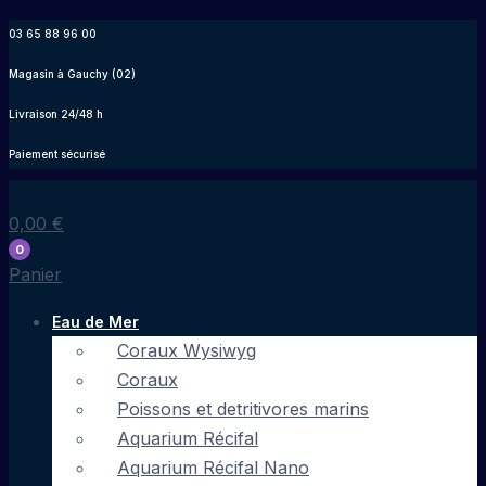
Aller
03 65 88 96 00
au
Magasin à Gauchy (02)
contenu
Livraison 24/48 h
Paiement sécurisé
0,00
€
0
Panier
Eau de Mer
Coraux Wysiwyg
Coraux
Poissons et detritivores marins
Aquarium Récifal
Aquarium Récifal Nano