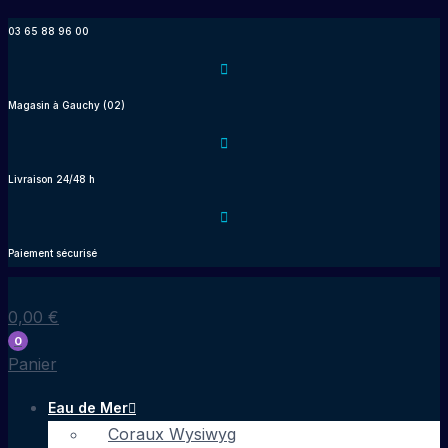
Aller
03 65 88 96 00
au
contenu
Magasin à Gauchy (02)
Livraison 24/48 h
Paiement sécurisé
0,00
€
0
Panier
Eau de Mer
Coraux Wysiwyg