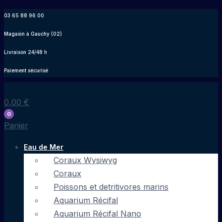
Aller
03 65 88 96 00
au
Magasin à Gauchy (02)
contenu
Livraison 24/48 h
Paiement sécurisé
0,00
€
0
Panier
Eau de Mer
Coraux Wysiwyg
Coraux
Poissons et detritivores marins
Aquarium Récifal
Aquarium Récifal Nano