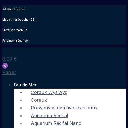
Aller
03 65 88 96 00
au
Magasin à Gauchy (02)
contenu
Livraison 24/48 h
Paiement sécurisé
0,00
€
0
Panier
Eau de Mer
Coraux Wysiwyg
Coraux
Poissons et detritivores marins
Aquarium Récifal
Aquarium Récifal Nano