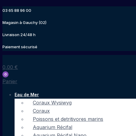
Aller
03 65 88 96 00
au
contenu
Magasin à Gauchy (02)
Livraison 24/48 h
Paiement sécurisé
0,00
€
0
Panier
Eau de Mer
Coraux Wysiwyg
Coraux
Poissons et detritivores marins
Aquarium Récifal
Aquarium Récifal Nano