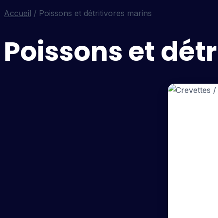
Accueil
/ Poissons et détritivores marins
Poissons et dét