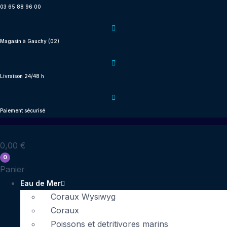
Aller
03 65 88 96 00
au
contenu
Magasin à Gauchy (02)
Livraison 24/48 h
Paiement sécurisé
0,00
€
0
Panier
Eau de Mer
Coraux Wysiwyg
Coraux
Poissons et detritivores marins