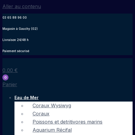
Aller au contenu
03 65 88 96 00
Magasin à Gauchy (02)
Livraison 24/48 h
Paiement sécurisé
0,00
€
0
Panier
Eau de Mer
Coraux Wysiwyg
Coraux
Poissons et detritivores marins
Aquarium Récifal