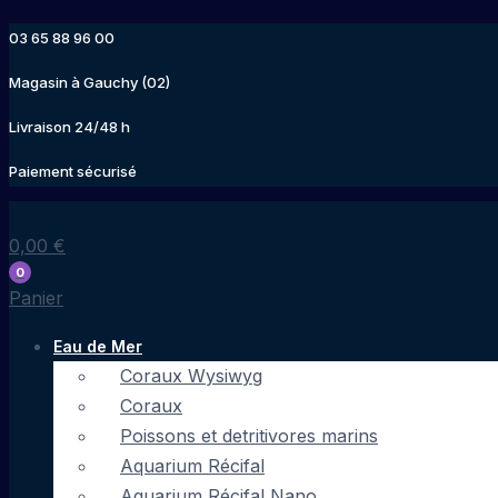
Aller
03 65 88 96 00
au
contenu
Magasin à Gauchy (02)
Livraison 24/48 h
Paiement sécurisé
0,00
€
0
Panier
Eau de Mer
Coraux Wysiwyg
Coraux
Poissons et detritivores marins
Aquarium Récifal
Aquarium Récifal Nano