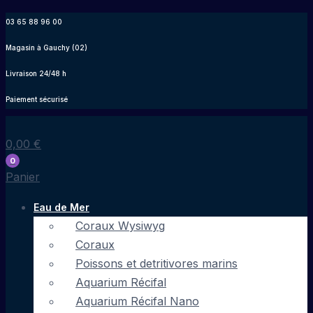
Aller
03 65 88 96 00
au
Magasin à Gauchy (02)
contenu
Livraison 24/48 h
Paiement sécurisé
0,00
€
0
Panier
Eau de Mer
Coraux Wysiwyg
Coraux
Poissons et detritivores marins
Aquarium Récifal
Aquarium Récifal Nano