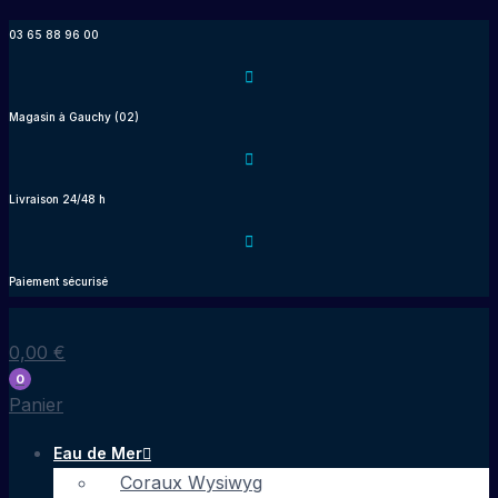
Aller
03 65 88 96 00
au
contenu
Magasin à Gauchy (02)
Livraison 24/48 h
Paiement sécurisé
0,00
€
0
Panier
Eau de Mer
Coraux Wysiwyg