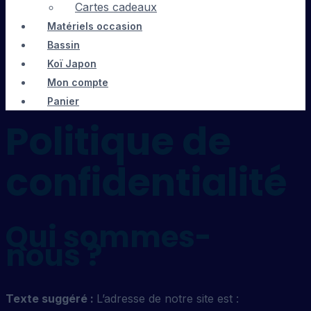
Cartes cadeaux
Matériels occasion
Bassin
Koï Japon
Mon compte
Panier
Politique de
confidentialité
Qui sommes-
nous ?
Texte suggéré :
L’adresse de notre site est :