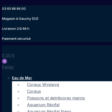
Aller
03 65 88 96 00
au
contenu
Magasin à Gauchy (02)
Livraison 24/48 h
Paiement sécurisé
0,00
€
0
Panier
Eau de Mer
Coraux Wysiwyg
Coraux
Poissons et detritivores marins
Aquarium Récifal
Aquarium Récifal Nano