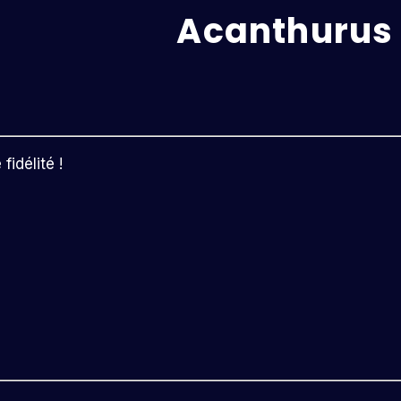
Acanthurus 
idélité !