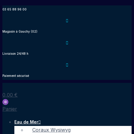
Aller
03 65 88 96 00
au
contenu
Magasin à Gauchy (02)
Livraison 24/48 h
Paiement sécurisé
0,00
€
0
Panier
Eau de Mer
Coraux Wysiwyg