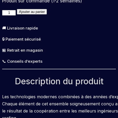
Produit sur commande (1-2 semaines)
quantité
Ajouter au panier
de
AF
🚚 Livraison rapide
OceanGuard
🔒 Paiement sécurisé
435
Warm
🏪 Retrait en magasin
Sand
📞 Conseils d’experts
Aquaforest
Description du produit
Les technologies modernes combinées à des années d’exp
Chaque élément de cet ensemble soigneusement conçu a ét
le résultat de la coopération entre les meilleurs ingénieur