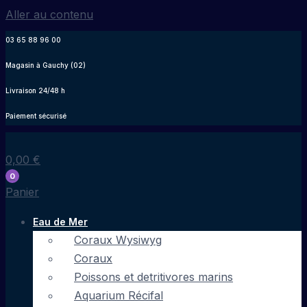
Aller au contenu
03 65 88 96 00
Magasin à Gauchy (02)
Livraison 24/48 h
Paiement sécurisé
0,00
€
0
Panier
Eau de Mer
Coraux Wysiwyg
Coraux
Poissons et detritivores marins
Aquarium Récifal