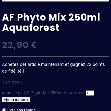
AF Phyto Mix 250ml
Aquaforest
22,90
€
Achetez cet article maintenant et gagnez 22 points
de fidélité !
3 en stock
quantité de AF Phyto Mix 250ml Aquaforest
Ajouter au panier
🚚 Livraison rapide