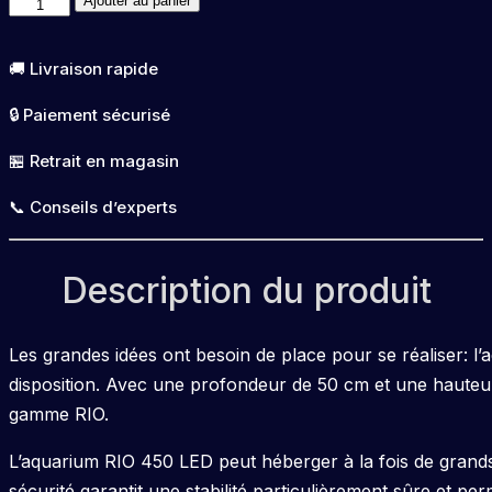
quantité
Ajouter au panier
de
Aquarium
🚚 Livraison rapide
Rio
🔒 Paiement sécurisé
450
Chêne
🏪 Retrait en magasin
clair
📞 Conseils d’experts
JUWEL
Description du produit
Les grandes idées ont besoin de place pour se réaliser: l
disposition. Avec une profondeur de 50 cm et une hauteu
gamme RIO.
L’aquarium RIO 450 LED peut héberger à la fois de grands 
sécurité garantit une stabilité particulièrement sûre et per