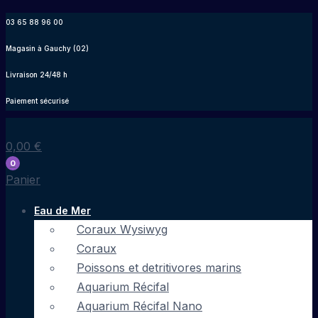
Aller
03 65 88 96 00
au
Magasin à Gauchy (02)
contenu
Livraison 24/48 h
Paiement sécurisé
0,00
€
0
Panier
Eau de Mer
Coraux Wysiwyg
Coraux
Poissons et detritivores marins
Aquarium Récifal
Aquarium Récifal Nano