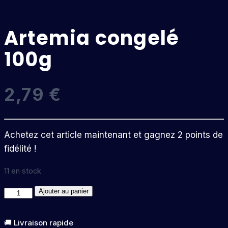
Artemia congelé
100g
2,79
€
Achetez cet article maintenant et gagnez 2 points de
fidélité !
11 en stock
quantité
Ajouter au panier
de
Artemia
🚚 Livraison rapide