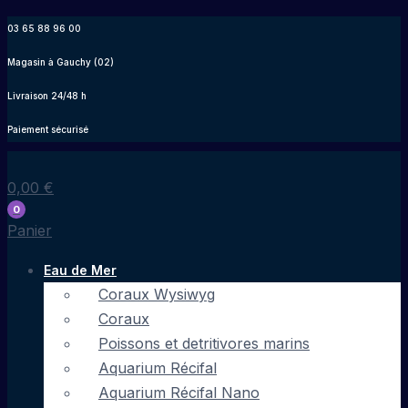
Aller
03 65 88 96 00
au
Magasin à Gauchy (02)
contenu
Livraison 24/48 h
Paiement sécurisé
0,00
€
0
Panier
Eau de Mer
Coraux Wysiwyg
Coraux
Poissons et detritivores marins
Aquarium Récifal
Aquarium Récifal Nano