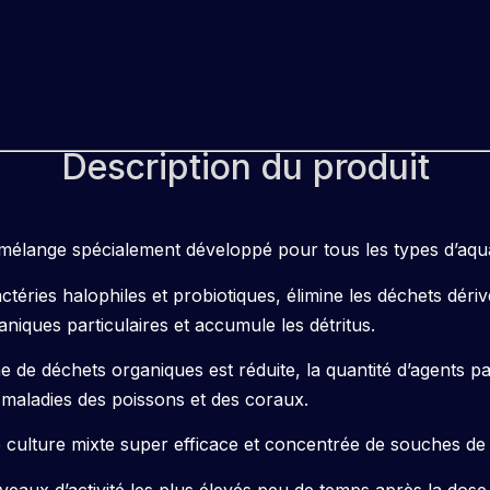
Description du produit
élange spécialement développé pour tous les types d’aqu
ctéries halophiles et probiotiques, élimine les déchets déri
niques particulaires et accumule les détritus.
e de déchets organiques est réduite, la quantité d’agents 
 maladies des poissons et des coraux.
ulture mixte super efficace et concentrée de souches de b
veaux d’activité les plus élevés peu de temps après la dose i