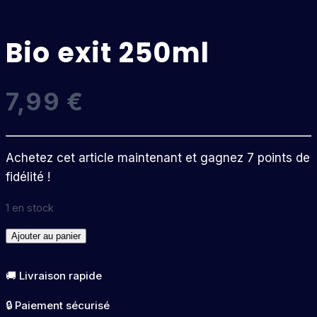
Bio exit 250ml
7,99
€
Achetez cet article maintenant et gagnez 7 points de
fidélité !
1 en stock
quantité
Ajouter au panier
de
Bio
🚚 Livraison rapide
exit
🔒 Paiement sécurisé
250ml