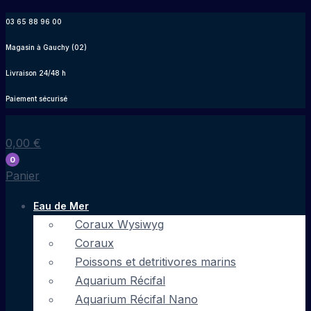
Aller
03 65 88 96 00
au
Magasin à Gauchy (02)
contenu
Livraison 24/48 h
Paiement sécurisé
0,00
€
0
Panier
Eau de Mer
Coraux Wysiwyg
Coraux
Poissons et detritivores marins
Aquarium Récifal
Aquarium Récifal Nano