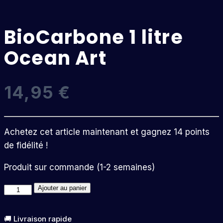
BioCarbone 1 litre
Ocean Art
14,95
€
Achetez cet article maintenant et gagnez 14 points
de fidélité !
Produit sur commande (1-2 semaines)
quantité
Ajouter au panier
de
BioCarbone
🚚 Livraison rapide