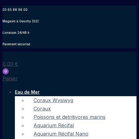
Aller
03 65 88 96 00
au
Magasin à Gauchy (02)
contenu
Livraison 24/48 h
Paiement sécurisé
0,00
€
0
Panier
Eau de Mer
Coraux Wysiwyg
Coraux
Poissons et detritivores marins
Aquarium Récifal
Aquarium Récifal Nano