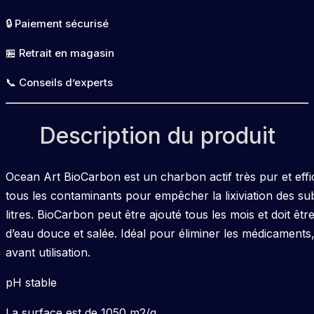
1
🔒 Paiement sécurisé
litre
Ocean
🏪 Retrait en magasin
Art
📞 Conseils d’experts
Description du produit
Ocean Art BioCarbon est un charbon actif très pur et effi
tous les contaminants pour empêcher la lixiviation des s
litres. BioCarbon peut être ajouté tous les mois et doit êtr
d’eau douce et salée. Idéal pour éliminer les médicaments,
avant utilisation.
pH stable
La surface est de 1050 m2/g