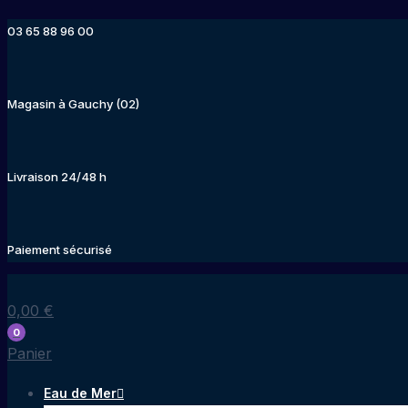
Aller
03 65 88 96 00
au
contenu
Magasin à Gauchy (02)
Livraison 24/48 h
Paiement sécurisé
0,00
€
0
Panier
Eau de Mer