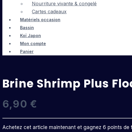
Nourriture vivante & congelé
Cartes cadeaux
Matériels occasion
Bassin
Koï Japon
Mon compte
Panier
Brine Shrimp Plus Fl
6,90
€
Achetez cet article maintenant et gagnez 6 points de fi