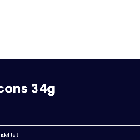
ocons 34g
délité !