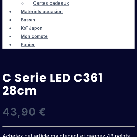
Cartes cadeaux
Matériels occasion
Bassin
Koï Japon
Mon compte
Panier
C Serie LED C361
28cm
43,90
€
Achetez cet article maintenant et gagnez 43 points