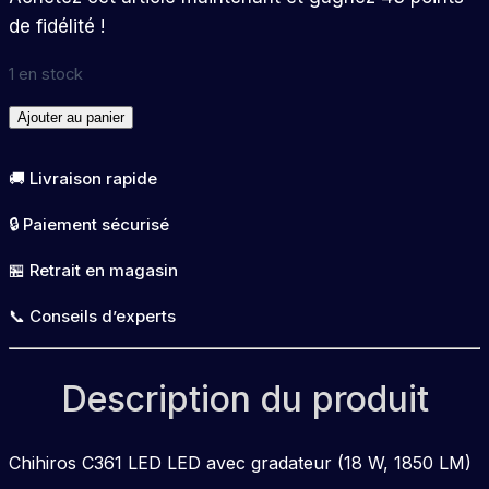
de fidélité !
1 en stock
quantité
Ajouter au panier
de
C
🚚 Livraison rapide
Serie
🔒 Paiement sécurisé
LED
C361
🏪 Retrait en magasin
28cm
📞 Conseils d’experts
Description du produit
Chihiros C361 LED LED avec gradateur (18 W, 1850 LM)