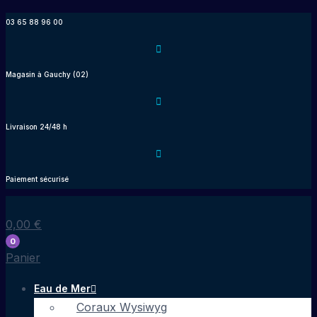
Aller
03 65 88 96 00
au
contenu
Magasin à Gauchy (02)
Livraison 24/48 h
Paiement sécurisé
0,00
€
0
Panier
Eau de Mer
Coraux Wysiwyg