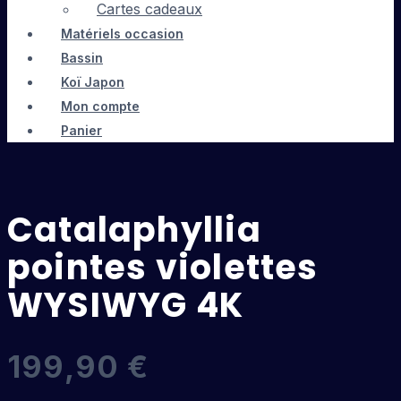
Cartes cadeaux
Matériels occasion
Bassin
Koï Japon
Mon compte
Panier
Catalaphyllia
pointes violettes
WYSIWYG 4K
199,90
€