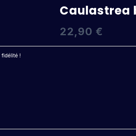
Caulastrea 
22,90
€
idélité !