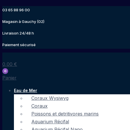
Aller
03 65 88 96 00
au
contenu
Magasin à Gauchy (02)
Livraison 24/48 h
Paiement sécurisé
0,00
€
0
Panier
Eau de Mer
Coraux Wysiwyg
Coraux
Poissons et detritivores marins
Aquarium Récifal
Aquarium Récifal Nano