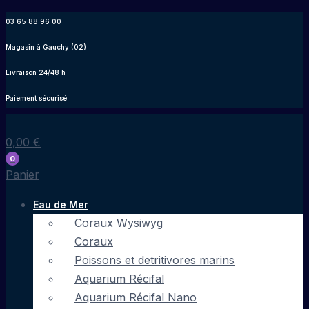
Aller
03 65 88 96 00
au
Magasin à Gauchy (02)
contenu
Livraison 24/48 h
Paiement sécurisé
0,00
€
0
Panier
Eau de Mer
Coraux Wysiwyg
Coraux
Poissons et detritivores marins
Aquarium Récifal
Aquarium Récifal Nano