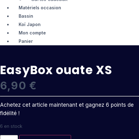
Matériels occasion
Bassin
Koï Japon
Mon compte
Panier
EasyBox ouate XS
6,90
€
Achetez cet article maintenant et gagnez 6 points de
fidélité !
6 en stock
quantité