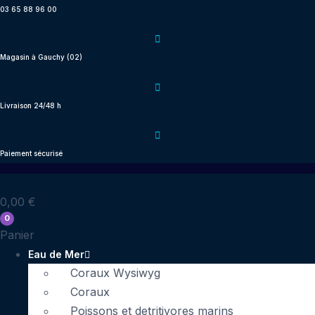
Aller
03 65 88 96 00
au
contenu
Magasin à Gauchy (02)
Livraison 24/48 h
Paiement sécurisé
0,00
€
0
Panier
Eau de Mer
Coraux Wysiwyg
Coraux
Poissons et detritivores marins