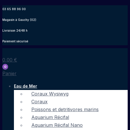
Aller
03 65 88 96 00
au
Magasin à Gauchy (02)
contenu
Livraison 24/48 h
Paiement sécurisé
0,00
€
0
Panier
Eau de Mer
Coraux Wysiwyg
Coraux
Poissons et detritivores marins
Aquarium Récifal
Aquarium Récifal Nano