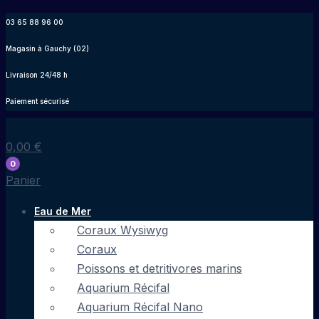
Aller
03 65 88 96 00
au
Magasin à Gauchy (02)
contenu
Livraison 24/48 h
Paiement sécurisé
0,00
€
0
Panier
Eau de Mer
Coraux Wysiwyg
Coraux
Poissons et detritivores marins
Aquarium Récifal
Aquarium Récifal Nano