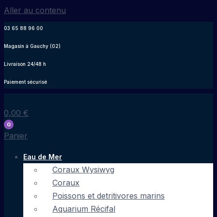
Aller au contenu
03 65 88 96 00
Magasin à Gauchy (02)
Livraison 24/48 h
Paiement sécurisé
0,00
€
0
Panier
Eau de Mer
Coraux Wysiwyg
Coraux
Poissons et detritivores marins
Aquarium Récifal