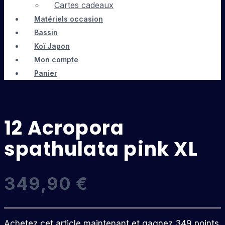
Cartes cadeaux
Matériels occasion
Bassin
Koï Japon
Mon compte
Panier
12 Acropora
spathulata pink XL
349,90
€
Achetez cet article maintenant et gagnez 349 points