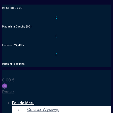
Aller
03 65 88 96 00
au
contenu
Magasin à Gauchy (02)
Livraison 24/48 h
Paiement sécurisé
0,00
€
0
Panier
Eau de Mer
Coraux Wysiwyg