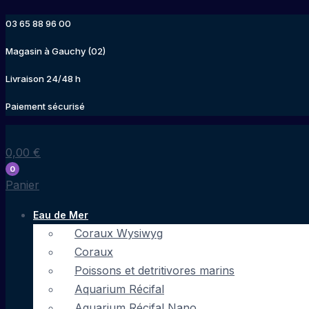
Aller
03 65 88 96 00
au
contenu
Magasin à Gauchy (02)
Livraison 24/48 h
Paiement sécurisé
0,00
€
0
Panier
Eau de Mer
Coraux Wysiwyg
Coraux
Poissons et detritivores marins
Aquarium Récifal
Aquarium Récifal Nano