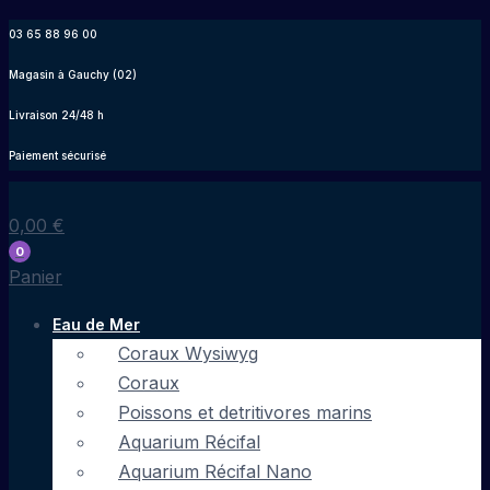
Aller
03 65 88 96 00
au
Magasin à Gauchy (02)
contenu
Livraison 24/48 h
Paiement sécurisé
0,00
€
0
Panier
Eau de Mer
Coraux Wysiwyg
Coraux
Poissons et detritivores marins
Aquarium Récifal
Aquarium Récifal Nano