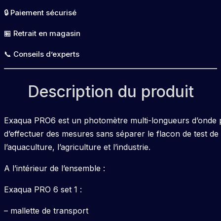
Pro6
🔒 Paiement sécurisé
set
1
🏪 Retrait en magasin
licence
📞 Conseils d’experts
pack
9116
Description du produit
Exaqua PRO6 est un photomètre multi-longueurs d’onde po
d’effectuer des mesures sans séparer le flacon de test de
l’aquaculture, l’agriculture et l’industrie.
A l’intérieur de l’ensemble :
Exaqua PRO 6 set 1 :
– mallette de transport