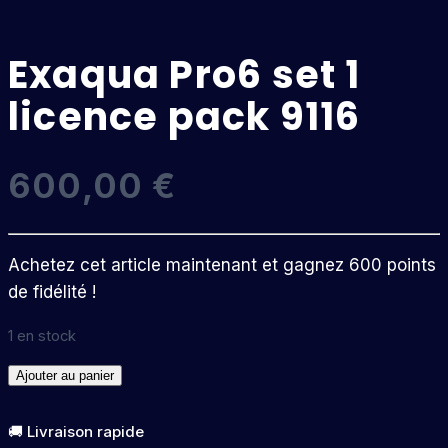
Exaqua Pro6 set 1
licence pack 9116
600,00
€
Achetez cet article maintenant et gagnez 600 points
de fidélité !
1 en stock
quantité
Ajouter au panier
de
Exaqua
🚚 Livraison rapide