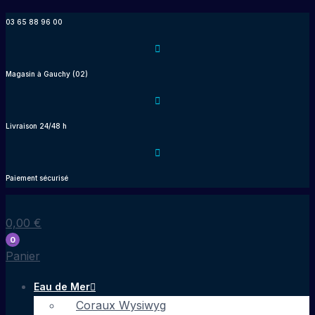
Aller
03 65 88 96 00
au
contenu
Magasin à Gauchy (02)
Livraison 24/48 h
Paiement sécurisé
0,00
€
0
Panier
Eau de Mer
Coraux Wysiwyg