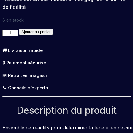
de fidélité !
6 en stock
quantité
Ajouter au panier
de
Exaqua
🚚 Livraison rapide
Reagent
🔒 Paiement sécurisé
Ca
marine
🏪 Retrait en magasin
8462
📞 Conseils d’experts
Description du produit
Ensemble de réactifs pour déterminer la teneur en calci