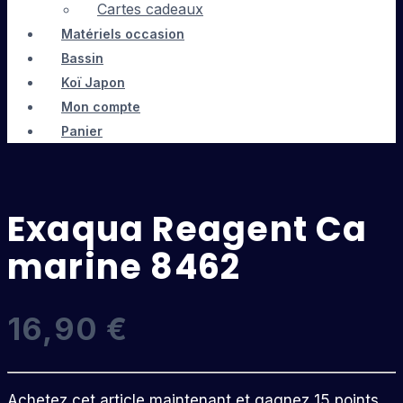
Cartes cadeaux
Matériels occasion
Bassin
Koï Japon
Mon compte
Panier
Exaqua Reagent Ca
marine 8462
16,90
€
Achetez cet article maintenant et gagnez 15 points