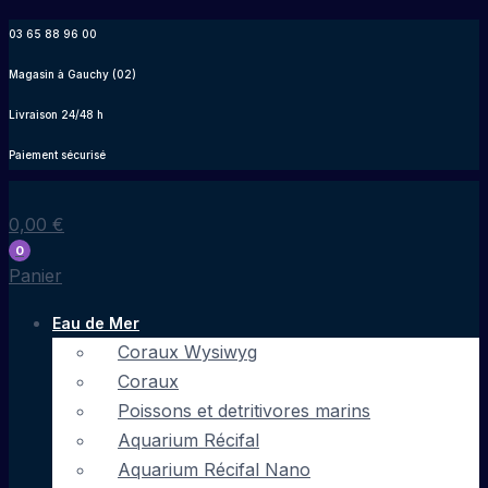
Aller
03 65 88 96 00
au
Magasin à Gauchy (02)
contenu
Livraison 24/48 h
Paiement sécurisé
0,00
€
0
Panier
Eau de Mer
Coraux Wysiwyg
Coraux
Poissons et detritivores marins
Aquarium Récifal
Aquarium Récifal Nano