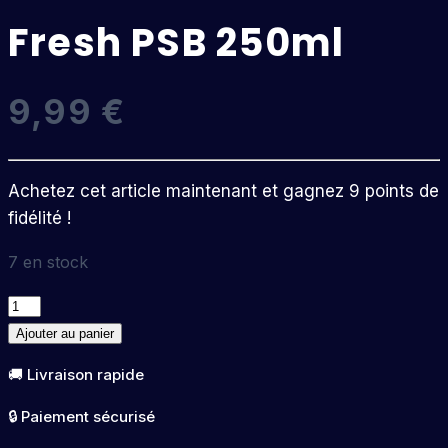
Fresh PSB 250ml
9,99
€
Achetez cet article maintenant et gagnez 9 points de
fidélité !
7 en stock
quantité
de
Ajouter au panier
Fresh
🚚 Livraison rapide
PSB
250ml
🔒 Paiement sécurisé