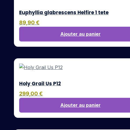
Euphyllia glabrescens Helfire 1 tete
89,90
€
Ajouter au panier
Holy Grail Us P12
299,00
€
Ajouter au panier