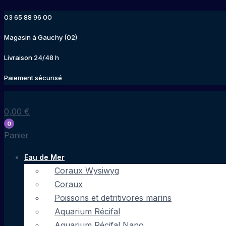
Aller
03 65 88 96 00
au
contenu
Magasin à Gauchy (02)
Livraison 24/48 h
Paiement sécurisé
0,00
€
0
Panier
Eau de Mer
Coraux Wysiwyg
Coraux
Poissons et detritivores marins
Aquarium Récifal
Aquarium Récifal Nano