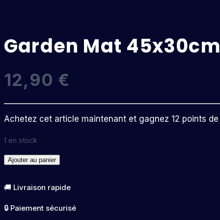
Garden Mat 45x30c
12,90
€
Achetez cet article maintenant et gagnez 12 points de f
1 en stock
quantité
Ajouter au panier
de
Garden
🚚 Livraison rapide
Mat
🔒 Paiement sécurisé
45x30cm