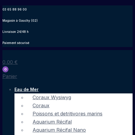
Aller
03 65 88 96 00
au
Magasin à Gauchy (02)
contenu
Livraison 24/48 h
Paiement sécurisé
0,00
€
0
Panier
Eau de Mer
Coraux Wysiwyg
Coraux
Poissons et detritivores marins
Aquarium Récifal
Aquarium Récifal Nano