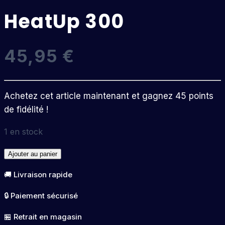
HeatUp 300
45,95
€
Achetez cet article maintenant et gagnez 45 points
de fidélité !
1 en stock
quantité
Ajouter au panier
de
🚚 Livraison rapide
HeatUp
300
🔒 Paiement sécurisé
🏪 Retrait en magasin