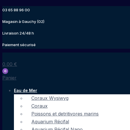
Aller
03 65 88 96 00
au
contenu
Magasin à Gauchy (02)
Livraison 24/48 h
Paiement sécurisé
0,00
€
0
Panier
Eau de Mer
Coraux Wysiwyg
Coraux
Poissons et detritivores marins
Aquarium Récifal
Aquarium Récifal Nano