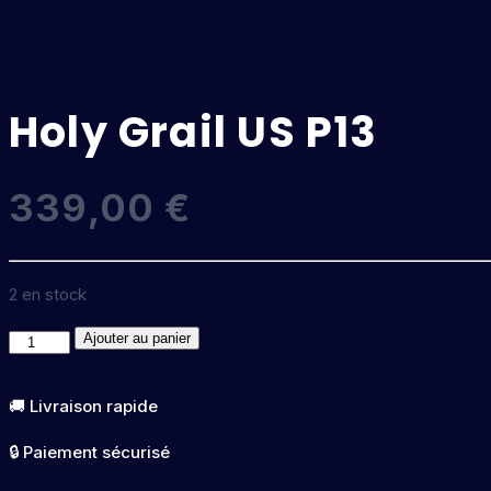
Holy Grail US P13
339,00
€
2 en stock
quantité
Ajouter au panier
de
Holy
🚚 Livraison rapide
Grail
🔒 Paiement sécurisé
US
P13