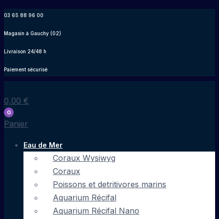
Aller
03 65 88 96 00
au
Magasin à Gauchy (02)
contenu
Livraison 24/48 h
Paiement sécurisé
0,00
€
0
Panier
Eau de Mer
Coraux Wysiwyg
Coraux
Poissons et detritivores marins
Aquarium Récifal
Aquarium Récifal Nano