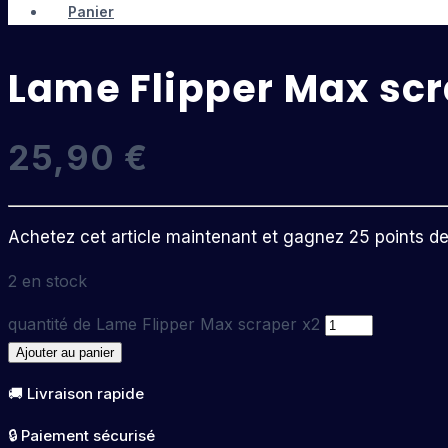
Panier
Lame Flipper Max scr
25,90
€
Achetez cet article maintenant et gagnez 25 points de f
2 en stock
quantité de Lame Flipper Max scraper x2
Ajouter au panier
🚚 Livraison rapide
🔒 Paiement sécurisé