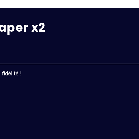
aper x2
idélité !