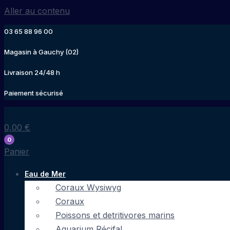
Aller au contenu
03 65 88 96 00
Magasin à Gauchy (02)
Livraison 24/48 h
Paiement sécurisé
0,00
€
0
Panier
Eau de Mer
Coraux Wysiwyg
Coraux
Poissons et detritivores marins
Aquarium Récifal