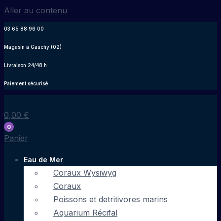
Aller au contenu
03 65 88 96 00
Magasin à Gauchy (02)
Livraison 24/48 h
Paiement sécurisé
0,00
€
0
Panier
Eau de Mer
Coraux Wysiwyg
Coraux
Poissons et detritivores marins
Aquarium Récifal