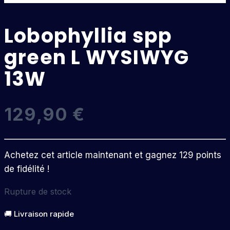
Lobophyllia spp
green L WYSIWYG
13W
129,90
€
Achetez cet article maintenant et gagnez 129 points
de fidélité !
Rupture de stock
🚚 Livraison rapide